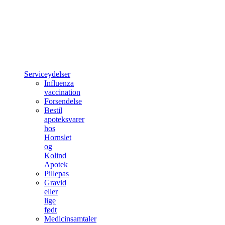
Serviceydelser
Influenza
vaccination
Forsendelse
Bestil
apoteksvarer
hos
Hornslet
og
Kolind
Apotek
Pillepas
Gravid
eller
lige
født
Medicinsamtaler