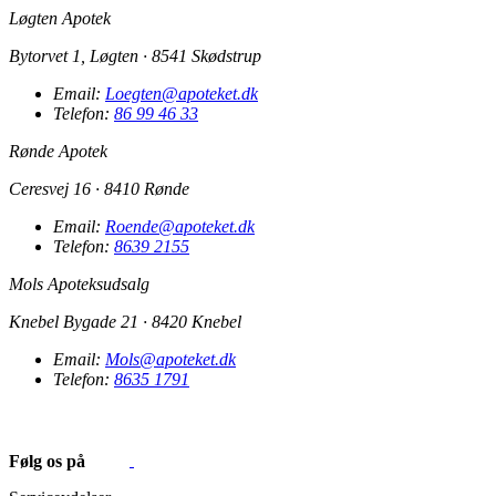
Løgten Apotek
Bytorvet 1, Løgten · 8541 Skødstrup
Email:
Loegten@apoteket.dk
Telefon:
86 99 46 33
Rønde Apotek
Ceresvej 16 · 8410 Rønde
Email:
Roende@apoteket.dk
Telefon:
8639 2155
Mols Apoteksudsalg
Knebel Bygade 21 · 8420 Knebel
Email:
Mols@apoteket.dk
Telefon:
8635 1791
Følg os på