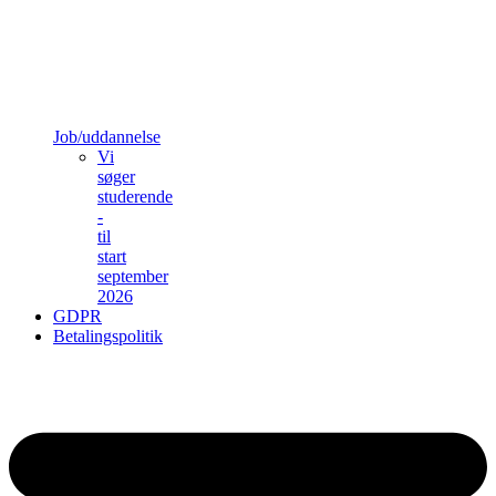
Job/uddannelse
Vi
søger
studerende
-
til
start
september
2026
GDPR
Betalingspolitik