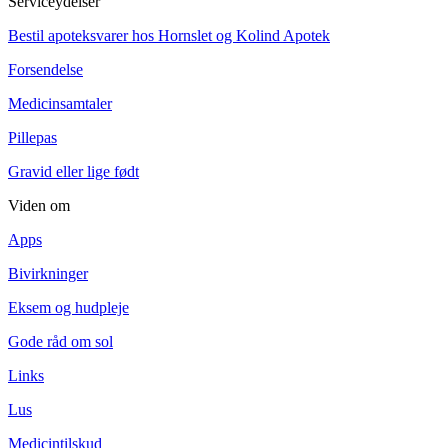
Serviceydelser
Bestil apoteksvarer hos Hornslet og Kolind Apotek
Forsendelse
Medicinsamtaler
Pillepas
Gravid eller lige født
Viden om
Apps
Bivirkninger
Eksem og hudpleje
Gode råd om sol
Links
Lus
Medicintilskud