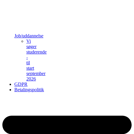
Job/uddannelse
Vi
søger
studerende
-
til
start
september
2026
GDPR
Betalingspolitik