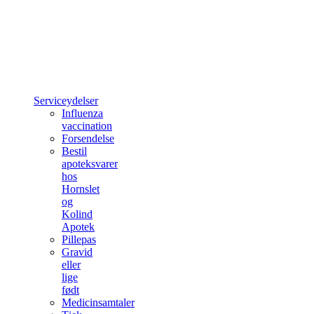
Serviceydelser
Influenza
vaccination
Forsendelse
Bestil
apoteksvarer
hos
Hornslet
og
Kolind
Apotek
Pillepas
Gravid
eller
lige
født
Medicinsamtaler