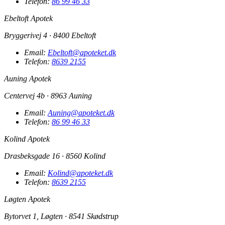
Telefon:
86 99 46 33
Ebeltoft Apotek
Bryggerivej 4 · 8400 Ebeltoft
Email:
Ebeltoft@apoteket.dk
Telefon:
8639 2155
Auning Apotek
Centervej 4b · 8963 Auning
Email:
Auning@apoteket.dk
Telefon:
86 99 46 33
Kolind Apotek
Drasbeksgade 16 · 8560 Kolind
Email:
Kolind@apoteket.dk
Telefon:
8639 2155
Løgten Apotek
Bytorvet 1, Løgten · 8541 Skødstrup