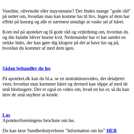
Vaseline, olivenolie eller mayonnaise? Der findes mange "gode råd"
på nettet om, hvordan man kan komme lus til livs. Ingen af dem har
effekt på luseæg og alle er nærmest umulige at vaske ud af håret.
Kom ind på apoteket og få gode råd og vejledning om, hvordan du
og din familie bliver lusene kvit. Nedenunder har vi har samlet en
række links, der kan gøre dig klogere på det at have lus og på,
hvordan du kommer af med dem igen.
Sådan behandler du lus
På apoteket.dk kan du bl.a. se en instruktionsvideo, der detaljeret
viser, hvordan man kæmmer håret og dermed kan slippe af med de
små blodsugere. Der er også en video om, hvad en lus er, så du kan
lære de små snyltere at kende.
Lus
Apotekerforeningens brochure om lus.
Du kan læse Sundhedsstyrelsens "Information om lus"
HER