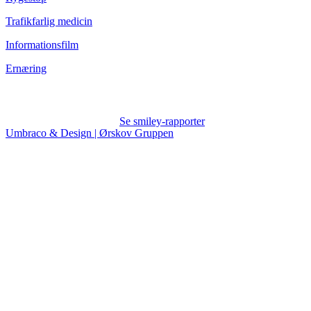
Trafikfarlig medicin
Informationsfilm
Ernæring
Se smiley-rapporter
Umbraco & Design | Ørskov Gruppen