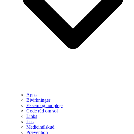
Apps
Bivirkninger
Eksem og hudpleje
Gode råd om sol
Links
Lus
Medicintilskud
Prævention