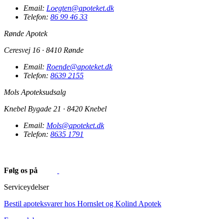
Email:
Loegten@apoteket.dk
Telefon:
86 99 46 33
Rønde Apotek
Ceresvej 16 · 8410 Rønde
Email:
Roende@apoteket.dk
Telefon:
8639 2155
Mols Apoteksudsalg
Knebel Bygade 21 · 8420 Knebel
Email:
Mols@apoteket.dk
Telefon:
8635 1791
Følg os på
Serviceydelser
Bestil apoteksvarer hos Hornslet og Kolind Apotek