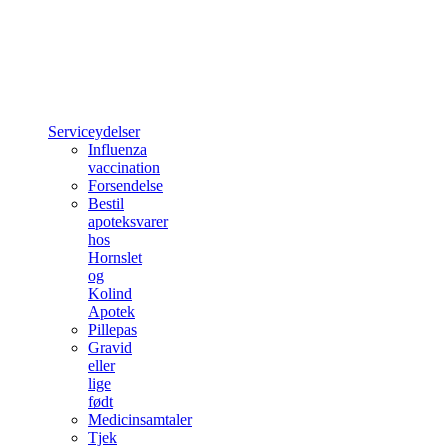
Serviceydelser
Influenza
vaccination
Forsendelse
Bestil
apoteksvarer
hos
Hornslet
og
Kolind
Apotek
Pillepas
Gravid
eller
lige
født
Medicinsamtaler
Tjek