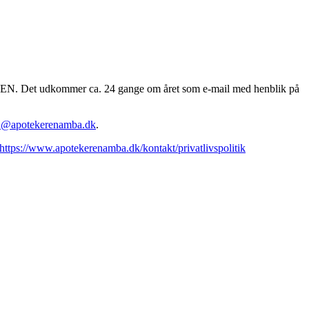
EREN. Det udkommer ca. 24 gange om året som e-mail med henblik på
n@apotekerenamba.dk
.
https://www.apotekerenamba.dk/kontakt/privatlivspolitik