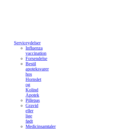
Serviceydelser
Influenza
vaccination
Forsendelse
Bestil
apoteksvarer
hos
Hornslet
og
Kolind
Apotek
Pillepas
Gravid
eller
lige
født
Medicinsamtaler