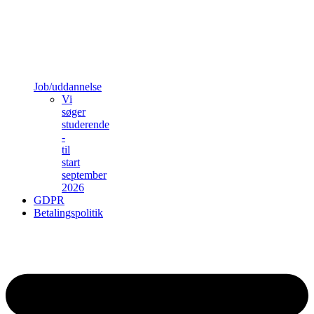
Job/uddannelse
Vi
søger
studerende
-
til
start
september
2026
GDPR
Betalingspolitik