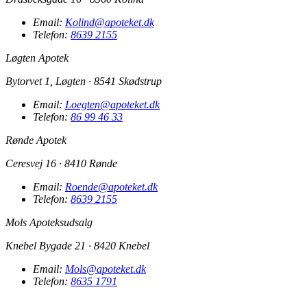
Email:
Kolind@apoteket.dk
Telefon:
8639 2155
Løgten Apotek
Bytorvet 1, Løgten · 8541 Skødstrup
Email:
Loegten@apoteket.dk
Telefon:
86 99 46 33
Rønde Apotek
Ceresvej 16 · 8410 Rønde
Email:
Roende@apoteket.dk
Telefon:
8639 2155
Mols Apoteksudsalg
Knebel Bygade 21 · 8420 Knebel
Email:
Mols@apoteket.dk
Telefon:
8635 1791