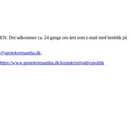
EREN. Det udkommer ca. 24 gange om året som e-mail med henblik på
n@apotekerenamba.dk
.
https://www.apotekerenamba.dk/kontakt/privatlivspolitik