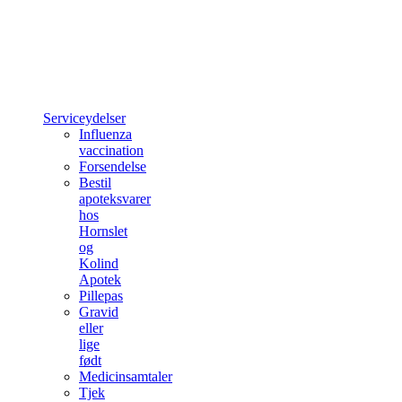
Serviceydelser
Influenza
vaccination
Forsendelse
Bestil
apoteksvarer
hos
Hornslet
og
Kolind
Apotek
Pillepas
Gravid
eller
lige
født
Medicinsamtaler
Tjek