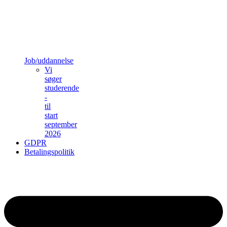
Job/uddannelse
Vi
søger
studerende
-
til
start
september
2026
GDPR
Betalingspolitik