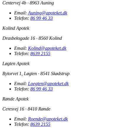
Centervej 4b · 8963 Auning
Email:
Auning@apoteket.dk
Telefon:
86 99 46 33
Kolind Apotek
Drasbeksgade 16 · 8560 Kolind
Email:
Kolind@apoteket.dk
Telefon:
8639 2155
Løgten Apotek
Bytorvet 1, Løgten · 8541 Skødstrup
Email:
Loegten@apoteket.dk
Telefon:
86 99 46 33
Rønde Apotek
Ceresvej 16 · 8410 Rønde
Email:
Roende@apoteket.dk
Telefon:
8639 2155