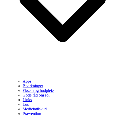
Apps
Bivirkninger
Eksem og hudpleje
Gode råd om sol
Links
Lus
Medicintilskud
Prævention