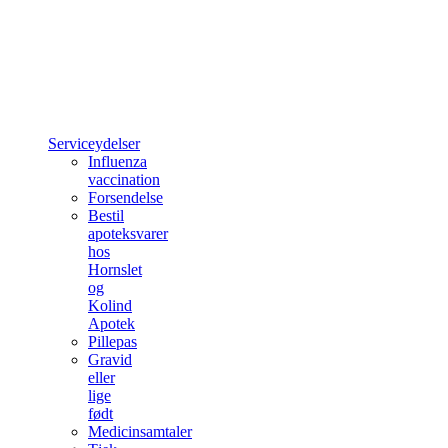
Serviceydelser
Influenza
vaccination
Forsendelse
Bestil
apoteksvarer
hos
Hornslet
og
Kolind
Apotek
Pillepas
Gravid
eller
lige
født
Medicinsamtaler