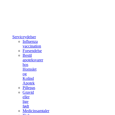
Serviceydelser
Influenza
vaccination
Forsendelse
Bestil
apoteksvarer
hos
Hornslet
og
Kolind
Apotek
Pillepas
Gravid
eller
lige
født
Medicinsamtaler