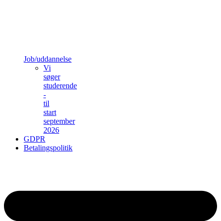
Job/uddannelse
Vi
søger
studerende
-
til
start
september
2026
GDPR
Betalingspolitik