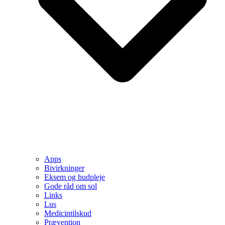
Apps
Bivirkninger
Eksem og hudpleje
Gode råd om sol
Links
Lus
Medicintilskud
Prævention