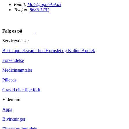
Email:
Mols@apoteket.dk
Telefon:
8635 1791
Følg os på
Serviceydelser
Bestil apoteksvarer hos Hornslet og Kolind Apotek
Forsendelse
Medicinsamtaler
Pillepas
Gravid eller lige født
Viden om
Apps
Bivirkninger
Eksem og hudpleje