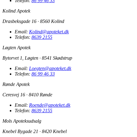
Telefon:
86 99 46 33
Kolind Apotek
Drasbeksgade 16 · 8560 Kolind
Email:
Kolind@apoteket.dk
Telefon:
8639 2155
Løgten Apotek
Bytorvet 1, Løgten · 8541 Skødstrup
Email:
Loegten@apoteket.dk
Telefon:
86 99 46 33
Rønde Apotek
Ceresvej 16 · 8410 Rønde
Email:
Roende@apoteket.dk
Telefon:
8639 2155
Mols Apoteksudsalg
Knebel Bygade 21 · 8420 Knebel