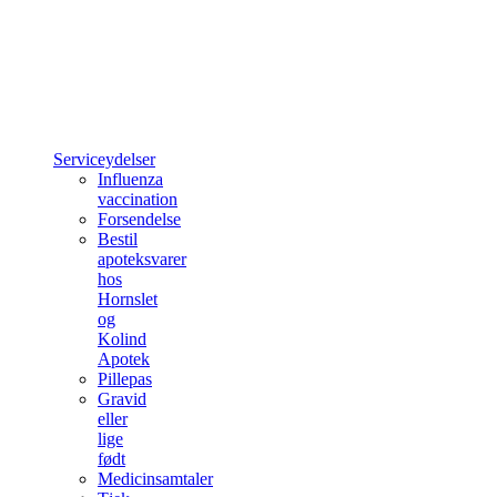
Serviceydelser
Influenza
vaccination
Forsendelse
Bestil
apoteksvarer
hos
Hornslet
og
Kolind
Apotek
Pillepas
Gravid
eller
lige
født
Medicinsamtaler