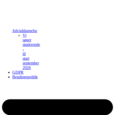
Job/uddannelse
Vi
søger
studerende
-
til
start
september
2026
GDPR
Betalingspolitik