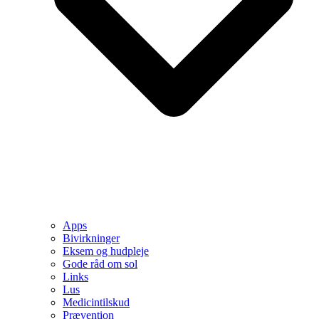
Apps
Bivirkninger
Eksem og hudpleje
Gode råd om sol
Links
Lus
Medicintilskud
Prævention