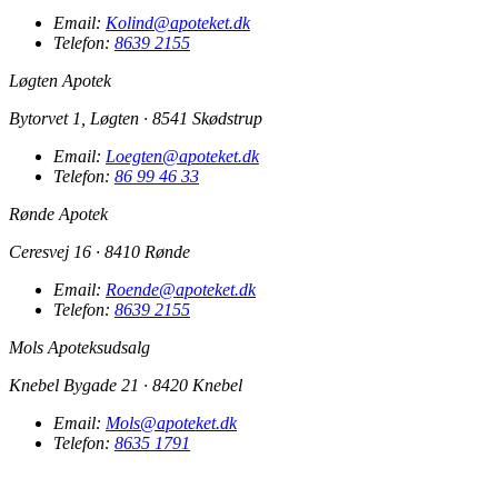
Email:
Kolind@apoteket.dk
Telefon:
8639 2155
Løgten Apotek
Bytorvet 1, Løgten · 8541 Skødstrup
Email:
Loegten@apoteket.dk
Telefon:
86 99 46 33
Rønde Apotek
Ceresvej 16 · 8410 Rønde
Email:
Roende@apoteket.dk
Telefon:
8639 2155
Mols Apoteksudsalg
Knebel Bygade 21 · 8420 Knebel
Email:
Mols@apoteket.dk
Telefon:
8635 1791