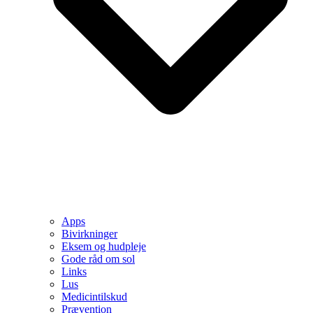
Apps
Bivirkninger
Eksem og hudpleje
Gode råd om sol
Links
Lus
Medicintilskud
Prævention