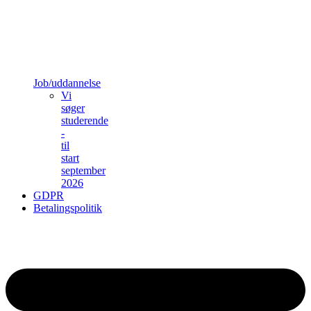
Job/uddannelse
Vi
søger
studerende
-
til
start
september
2026
GDPR
Betalingspolitik