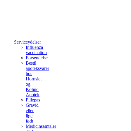
Serviceydelser
Influenza
vaccination
Forsendelse
Bestil
apoteksvarer
hos
Hornslet
og
Kolind
Apotek
Pillepas
Gravid
eller
lige
født
Medicinsamtaler