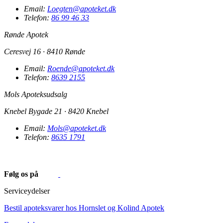
Email:
Loegten@apoteket.dk
Telefon:
86 99 46 33
Rønde Apotek
Ceresvej 16 · 8410 Rønde
Email:
Roende@apoteket.dk
Telefon:
8639 2155
Mols Apoteksudsalg
Knebel Bygade 21 · 8420 Knebel
Email:
Mols@apoteket.dk
Telefon:
8635 1791
Følg os på
Serviceydelser
Bestil apoteksvarer hos Hornslet og Kolind Apotek