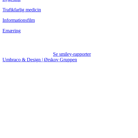
Trafikfarlig medicin
Informationsfilm
Ernæring
Se smiley-rapporter
Umbraco & Design | Ørskov Gruppen