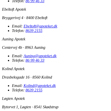
Telefon:
86 99 46 33
Ebeltoft Apotek
Bryggerivej 4 · 8400 Ebeltoft
Email:
Ebeltoft@apoteket.dk
Telefon:
8639 2155
Auning Apotek
Centervej 4b · 8963 Auning
Email:
Auning@apoteket.dk
Telefon:
86 99 46 33
Kolind Apotek
Drasbeksgade 16 · 8560 Kolind
Email:
Kolind@apoteket.dk
Telefon:
8639 2155
Løgten Apotek
Bytorvet 1, Løgten · 8541 Skødstrup