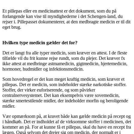
Et pillepas eller en medicinattest er det dokument, som du på
forlangende kan vise til myndighederne i det Schengen-land, du
rejser i. Pillepasset dokumenterer, at den medbragte medicin er til dit
eget brug.
Hvilken type medicin gælder det for?
Det er langt fra alle typer medicin, som kræver en attest. I de fleste
tilfælde vil du frit kunne rejse rundt, som du plejer. Det kræver fx
ikke attest at medbringe astmamedicin, gigtmedicin, hjertemedicin,
hormoner, hudmidler og infektionsmedicin.
Som hovedregel er det kun meget kraftig medicin, som kræver et
pillepas. Det er medicin, som indeholder stærke narkotiske stoffer.
Stoffer, der virker euforiserende, og som påvirker
centralnervesystemet. Det kan eksempelvis være sovemedicin,
stærke smertestilende midler, der indeholder morfin og beroligende
midler.
Vær opmærksom på, at kravet både kan gælde medicin på recept og
i håndkøb. Det er indholdet af de virksomme stoffer i medicinen, det
kommer an på. For at kunne få et pillepas, skal du have en recept fra
lægen. Også selvom det drejer sig om medicin, der normalt er i